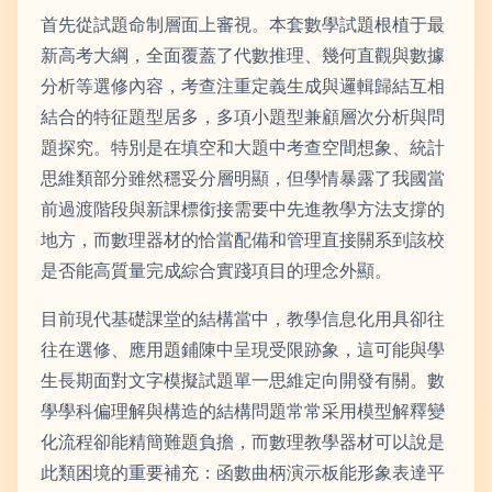
首先從試題命制層面上審視。本套數學試題根植于最
新高考大綱，全面覆蓋了代數推理、幾何直觀與數據
分析等選修內容，考查注重定義生成與邏輯歸結互相
結合的特征題型居多，多項小題型兼顧層次分析與問
題探究。特別是在填空和大題中考查空間想象、統計
思維類部分雖然穩妥分層明顯，但學情暴露了我國當
前過渡階段與新課標銜接需要中先進教學方法支撐的
地方，而數理器材的恰當配備和管理直接關系到該校
是否能高質量完成綜合實踐項目的理念外顯。
目前現代基礎課堂的結構當中，教學信息化用具卻往
往在選修、應用題鋪陳中呈現受限跡象，這可能與學
生長期面對文字模擬試題單一思維定向開發有關。數
學學科偏理解與構造的結構問題常常采用模型解釋變
化流程卻能精簡難題負擔，而數理教學器材可以說是
此類困境的重要補充：函數曲柄演示板能形象表達平